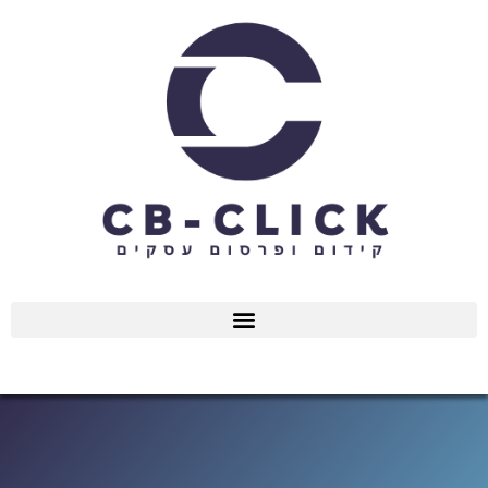
ילוג
תוכן