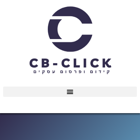
ילוג
תוכן