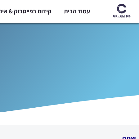
ילוג
עמוד הבית
קידום בפייסבוק & אי
תוכן
שתף