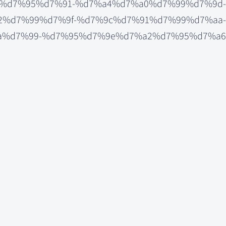
7%a6%d7%95%d7%91-%d7%a4%d7%a0%d7%99%d7%9d-
%d7%99%d7%9f-%d7%9c%d7%91%d7%99%d7%aa-
%d7%99-%d7%95%d7%9e%d7%a2%d7%95%d7%a6/
ודם