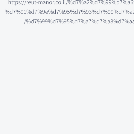
https://reut-manor.co.il/%d7%a2%d7%99%d
%d7%91%d7%9e%d7%95%d7%93%d7%99%d7%a2
%d7%99%d7%95%d7%a7%d7%a8%d7%aa