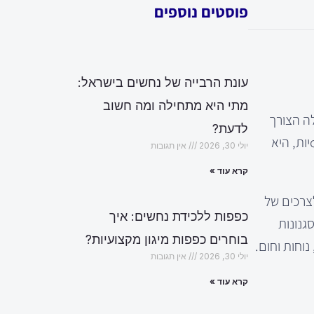
פוסטים נוספים
עונת הרבייה של נחשים בישראל:
מתי היא מתחילה ומה חשוב
לה הצורך
לדעת?
בשירותי עיצוב פנים שמבינים את הצרכים המיוחדים של כל משפחה. היכולת ליצור אווירה חמה ומזמינה, תוך שימור על פונקcionalיות, היא
יולי 30, 2026
אין תגובות
קרא עוד »
צרכים של
כפפות ללכידת נחשים: איך
גנונות
בוחרים כפפות מיגון מקצועיות?
וחות וחום.
יולי 30, 2026
אין תגובות
קרא עוד »