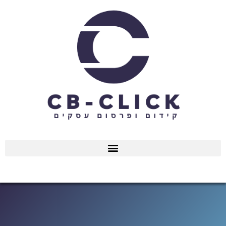
ילוג
תוכן