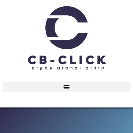
ילוג
תוכן