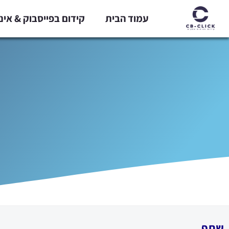
ילוג
עמוד הבית
קידום בפייסבוק & אי
תוכן
שתף