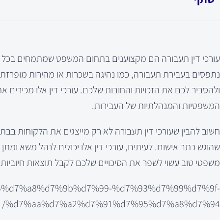
עורכי דין תעבורה הם מקצוענים בתחום המשפט שמתמחים בכל מ
נתפסים בעבירת תעבורה, כמו נהיגה בשכרות או מהירות מופרזת,
ולהסביר לכם את הזכויות והחובות שלכם. עורכי דין אלו מכירים 
המשפטיות והמנהלתיות של העבירות.
חשוב להבין שעורכי דין תעבורה לא רק מייצגים את הלקוחות בבת
שהוגש כתב אישום. לעיתים, עורכי דין אלו יכולים לנהל משא ומתן
משפטי טוב עשוי לשפר את הסיכויים שלכם לקבל תוצאות חיוביות
d7%95%d7%a8%d7%9b%d7%99-%d7%93%d7%99%d7%9f-
%d7%aa%d7%a2%d7%91%d7%95%d7%a8%d7%94/