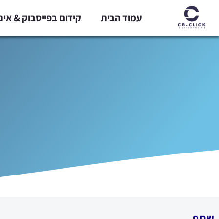
ילוג
עמוד הבית
קידום בפייסבוק & אי
תוכן
שתף