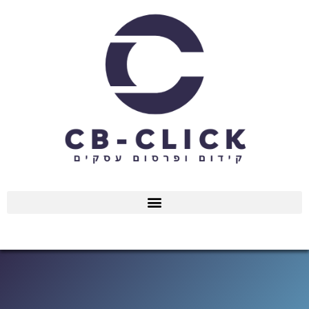
ילוג
תוכן