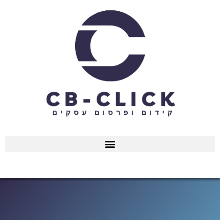
ילוג
תוכן