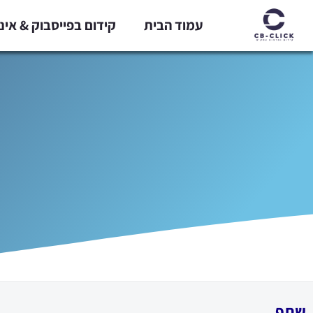
ילוג
עמוד הבית
קידום בפייסבוק & אי
תוכן
שתף