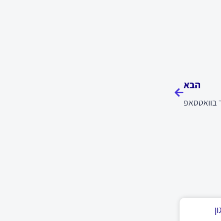
הבא
הבא
 בוואטסאפ
ן