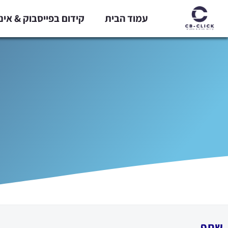
ילוג
עמוד הבית
קידום בפייסבוק & אי
תוכן
שתף