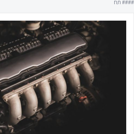
#### תח