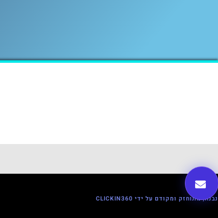
נבנה, מתוחזק ומקודם על ידי CLICKIN360