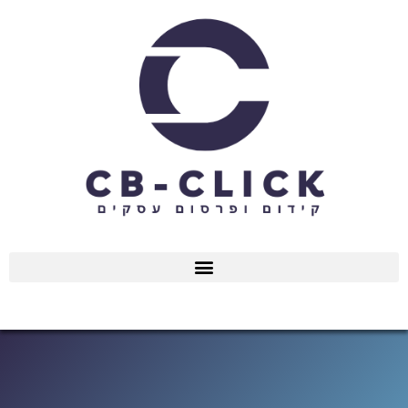
ילוג
תוכן