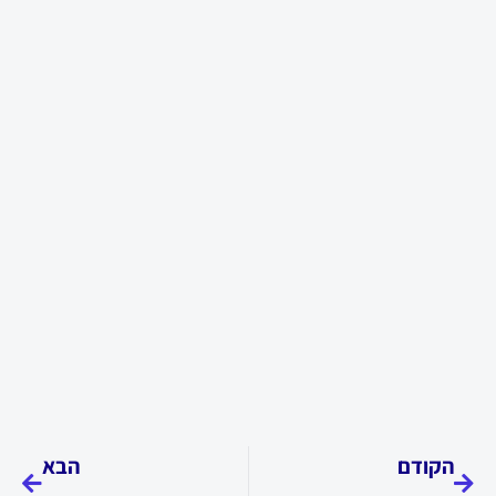
קודם
הבא
הקודם
הבא