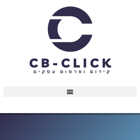
ילוג
תוכן