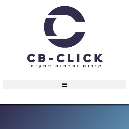
ילוג
תוכן