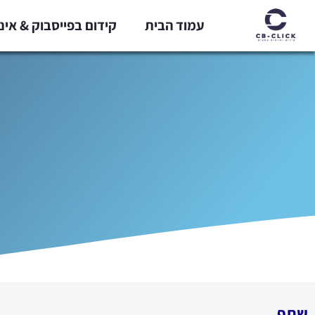
ילוג
עמוד הבית
קידום בפייסבוק & אי
תוכן
שתף