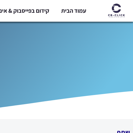
ילוג
עמוד הבית
קידום בפייסבוק & אי
תוכן
שתף