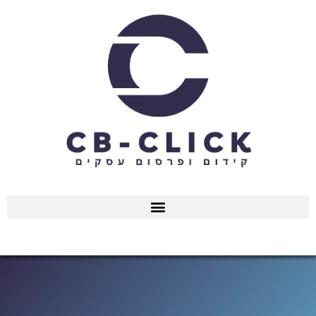
ילוג
תוכן