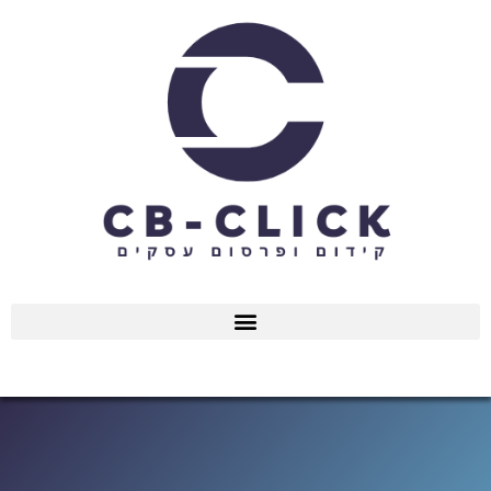
ילוג
תוכן