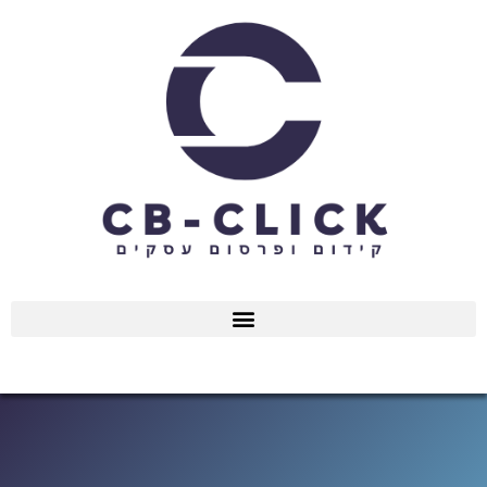
ילוג
תוכן