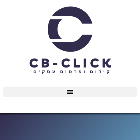
ילוג
תוכן