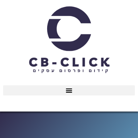
ילוג
תוכן