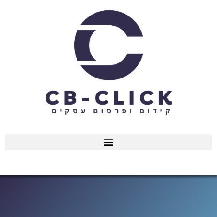
ילוג
תוכן