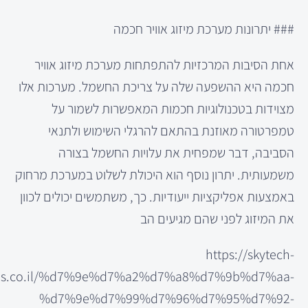
### יתרונות מערכת מיזוג אוויר חכמה
אחת הסיבות המרכזיות להתפתחות מערכת מיזוג אוויר
חכמה היא ההשפעה שלה על צריכת החשמל. מערכות אלו
מצוידות בטכנולוגיות חכמות המאפשרות לשמור על
טמפרטורה מאוזנת בהתאם להרגלי השימוש ולתנאי
הסביבה, דבר שמפחית את עלויות החשמל בצורה
משמעותית. יתרון נוסף הוא היכולת לשלוט במערכת מרחוק
באמצעות אפליקציות ייעודיות. כך, משתמשים יכולים לכוון
את המיזוג לפני שהם מגיעים הב
https://skytech-
s.co.il/%d7%9e%d7%a2%d7%a8%d7%9b%d7%aa-
%d7%9e%d7%99%d7%96%d7%95%d7%92-