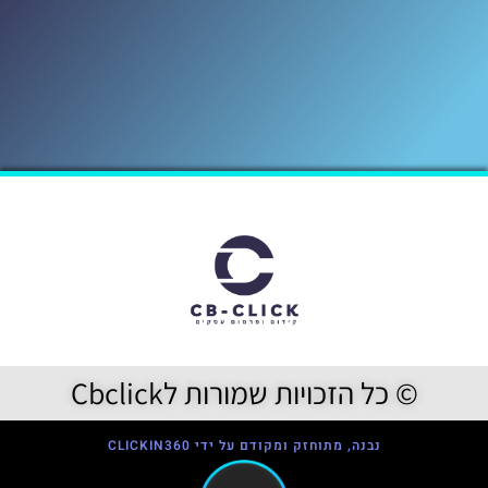
© כל הזכויות שמורות לCbclick
נבנה, מתוחזק ומקודם על ידי CLICKIN360