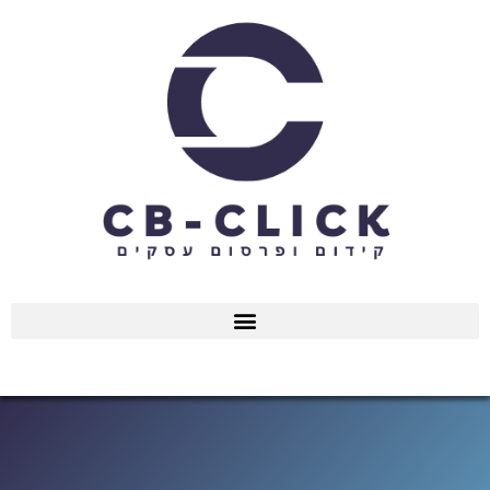
ילוג
תוכן