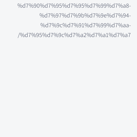
%d7%90%d7%95%d7%95%d7%99%d7%a8-
%d7%97%d7%9b%d7%9e%d7%94-
%d7%9c%d7%91%d7%99%d7%aa-
%d7%95%d7%9c%d7%a2%d7%a1%d7%a7/