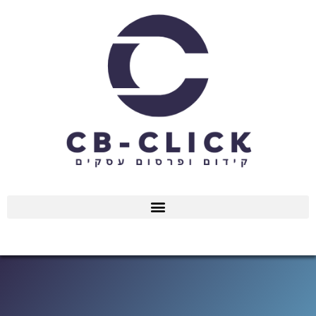
ילוג
תוכן