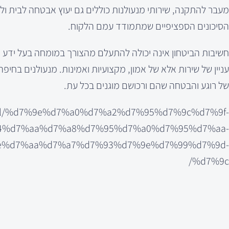
מעבר להתקנה, שירותי מנעולנות כוללים גם יעוץ אבטחה לבית ולע
הסיכונים הספציפיים שמתמודד עמם הלקוח.
חשיבות הביטחון אינה יכולה להתעלם מהצורך במומחה בעל ידע רח
עניין של שירות אלא של אמון, מקצועיות ואמינות. מנעולנים בח
של רוגע והבטחה שהם ורכושם מוגנים בכל עת.
k.co.il/%d7%9e%d7%a0%d7%a2%d7%95%d7%9c%d7%9f-
4%d7%aa%d7%a8%d7%95%d7%a0%d7%95%d7%aa-
e%d7%aa%d7%a7%d7%93%d7%9e%d7%99%d7%9d-
%d7%9c/