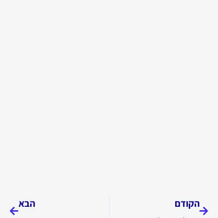
קודם
הבא
הקודם
הבא