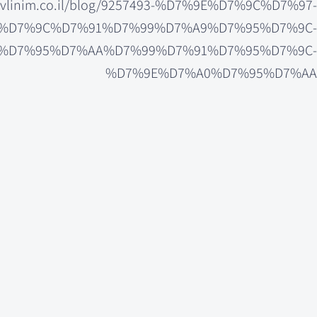
tavlinim.co.il/blog/9257493-%D7%9E%D7%9C%D7%97-
%D7%9C%D7%91%D7%99%D7%A9%D7%95%D7%9C-
%D7%95%D7%AA%D7%99%D7%91%D7%95%D7%9C-
%D7%9E%D7%A0%D7%95%D7%AA