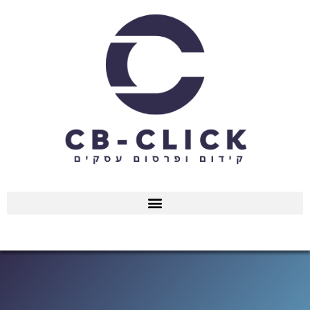
ילוג
תוכן