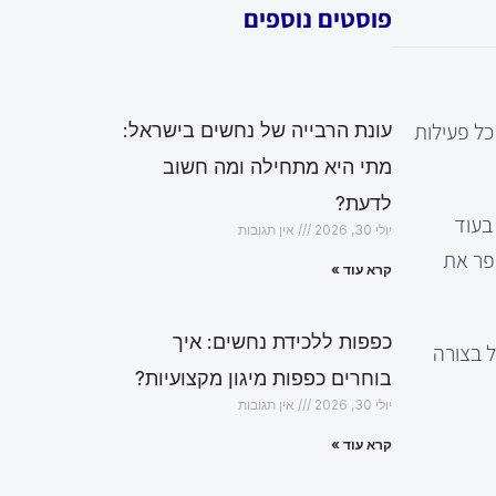
פוסטים נוספים
כל פעילות
עונת הרבייה של נחשים בישראל:
מתי היא מתחילה ומה חשוב
לדעת?
בעוד
יולי 30, 2026
אין תגובות
שפר את
קרא עוד »
כפפות ללכידת נחשים: איך
מהלך האימון, כך שהגוף יישאר hydrated ויוכל לפעול בצורה
בוחרים כפפות מיגון מקצועיות?
יולי 30, 2026
אין תגובות
קרא עוד »