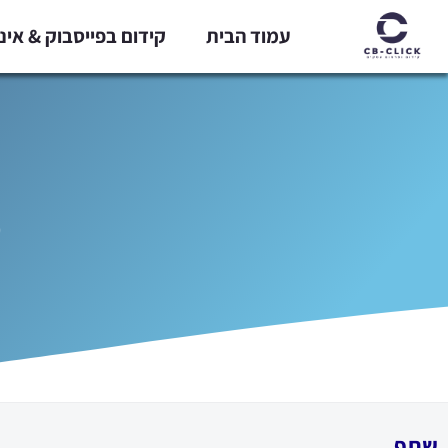
ילוג
עמוד הבית
קידום בפייסבוק & אי
תוכן
מ
שתף