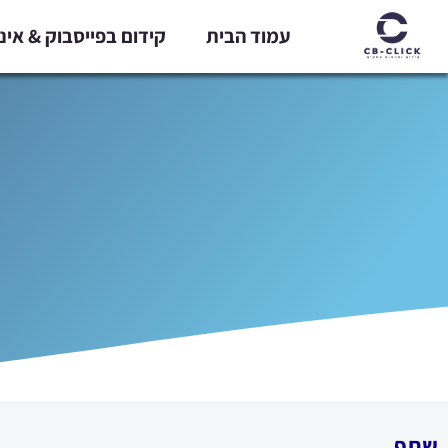
ילוג
עמוד הבית
קידום בפייסבוק & אי
תוכן
שתף