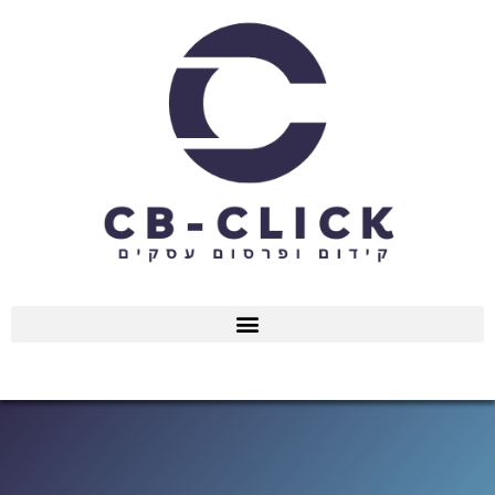
ילוג
תוכן