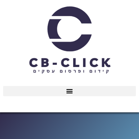
ילוג
תוכן