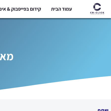
ילוג
עמוד הבית
קידום בפייסבוק & אי
תוכן
מארז
שתף