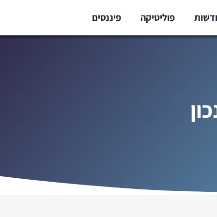
דשות
פוליטיקה
פיננסים
כון