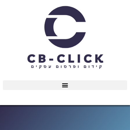
ילוג
תוכן