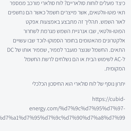
כיצד פועלים לוחות סולאריים? לוח סולארי מורכב ממספר
תאי פוטו-וולטאים, אשר מייצרים חשמל כאשר הם נחשפים
לאור השמש. תהליך זה מתבצע באמצעות אפקט
הפוטו-וולטאי, שבו אנרגיית השמש מגרמת לשחרור
אלקטרונים מהאטומים בחומר הסמוקו-לוכד שבו עשויים
התאים. החשמל שנוצר מועבר לממיר, שממיר אותו של DC
ל-AC לשימוש הבית או הם נשלחים לרשת החשמל
המקומית.
יתרון נוסף של לוח סולארי הוא החיסכון הכלכלי
https://cubid-
energy.com/%d7%9c%d7%95%d7%97-
%d7%a1%d7%95%d7%9c%d7%90%d7%a8%d7%99/