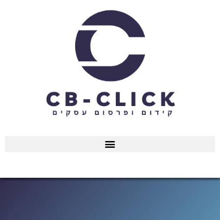
ילוג
תוכן