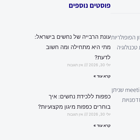
פוסטים נוספים
 הפופולריות
עונת הרבייה של נחשים בישראל:
טכנולוגיה
מתי היא מתחילה ומה חשוב
לדעת?
יולי 30, 2026
אין תגובות
קרא עוד »
וידאו קונפרנס מציע מגוון יתרונות שהופכים אותו לאמצעי מועדף לתקשורת. קודם כל, הוא חוסך זמן וכסף: לא עוד צורך לנסוע meetings שניתן
כפפות ללכידת נחשים: איך
דמנויות
בוחרים כפפות מיגון מקצועיות?
יולי 30, 2026
אין תגובות
קרא עוד »