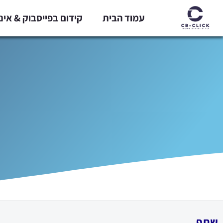
ילוג
עמוד הבית
קידום בפייסבוק & אי
תוכן
שתף