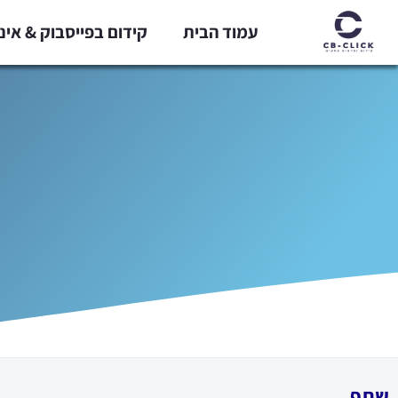
ילוג
עמוד הבית
קידום בפייסבוק & אי
תוכן
שתף