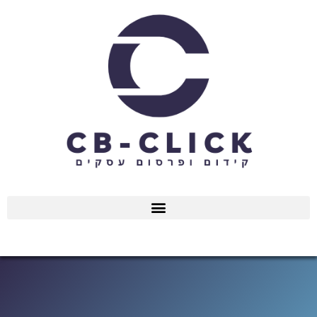
ילוג
תוכן