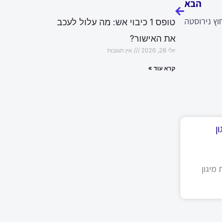
הבא
ץ נירוסטה
טופס 1 כיבוי אש: מה עלול לעכב
את האישור?
יולי 28, 2026
אין תגובות
קרא עוד »
ן
מיגון