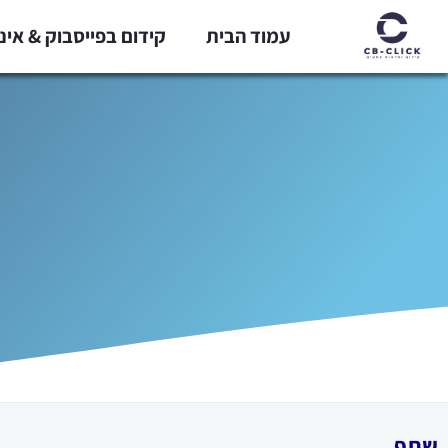
ילוג
עמוד הבית
קידום בפייסבוק & אי
תוכן
שתף