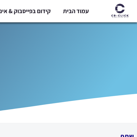
ילוג
עמוד הבית
קידום בפייסבוק & אי
תוכן
שתף