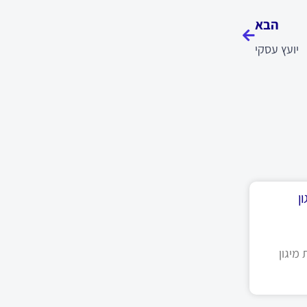
הבא
יועץ עסקי
ן
מיגון