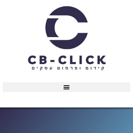
ילוג
תוכן