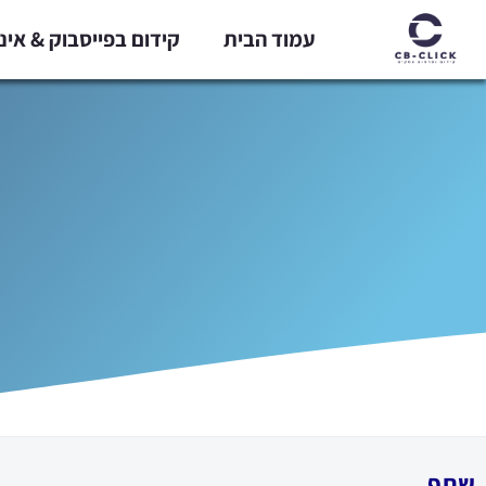
ילוג
עמוד הבית
קידום בפייסבוק & אי
תוכן
שתף