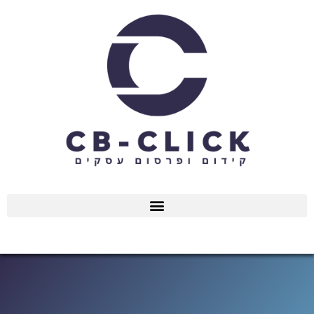
ילוג
תוכן