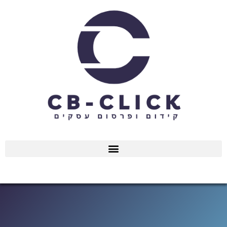
ילוג
תוכן