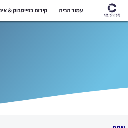
ילוג
עמוד הבית
קידום בפייסבוק & אי
תוכן
שתף