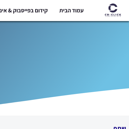
ילוג
עמוד הבית
קידום בפייסבוק & אי
תוכן
שתף