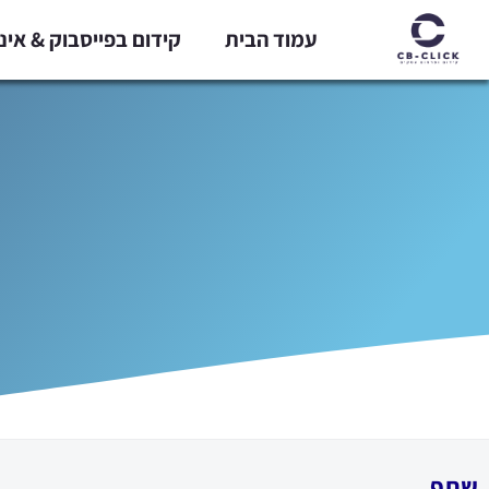
ילוג
עמוד הבית
קידום בפייסבוק & אי
תוכן
שתף