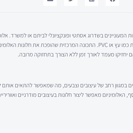
ת המעוניינים בשדרוג אסתטי ופונקציונלי לביתם או למשרד. אלומ
חומר נמשך ועמיד, המציע יתרונות רבים בהשוואה לחלופות אחרות כמו עץ או PVC. התכונה המרכזית שהופכת את חלונות האל
 יחזיקו מעמד לאורך זמן ללא הצורך בתחזוקה מרובה.
עים במגוון רחב של עיצובים וצבעים, מה שמאפשר להתאים אותם לכ
, האלומיניום מאפשר ליצור חלונות בעיצובים מודרניים ואווריריי