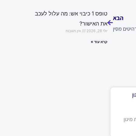
הבא
טופס 1 כיבוי אש: מה עלול לעכב
הבא
את האישור?
היטים מסין
יולי 28, 2026
אין תגובות
קרא עוד »
ן
מיגון