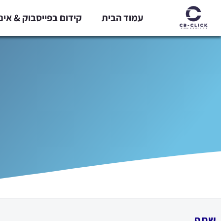
ילוג
עמוד הבית
קידום בפייסבוק & אי
תוכן
שתף