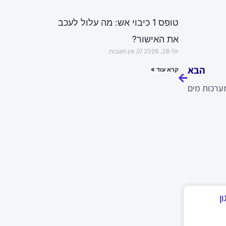
טופס 1 כיבוי אש: מה עלול לעכב
את האישור?
הבא
יולי 28, 2026
אין תגובות
הבא
קרא עוד »
מערכות מים
ן